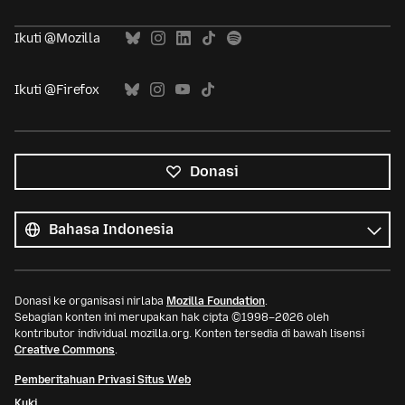
Ikuti @Mozilla
Ikuti @Firefox
Donasi
Semua
bahasa
Bahasa
Donasi ke organisasi nirlaba
Mozilla Foundation
.
Sebagian konten ini merupakan hak cipta ©1998–2026 oleh
kontributor individual mozilla.org. Konten tersedia di bawah lisensi
Creative Commons
.
Pemberitahuan Privasi Situs Web
Kuki