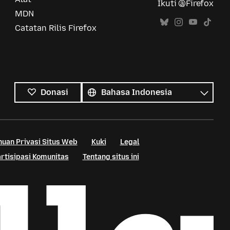
Ikuti @Firefox
MDN
Catatan Rilis Firefox
Semua
bahasa
Bahasa
Donasi
uan Privasi Situs Web
Kuki
Legal
rtisipasi Komunitas
Tentang situs ini