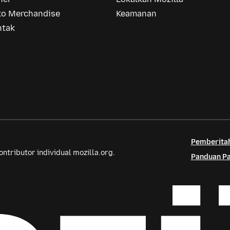
ko Merchandise
Keamanan
ntak
Pemberitah
tributor individual mozilla.org.
Panduan Pa