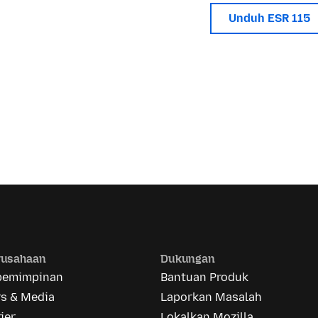
Unduh ESR 115
rusahaan
Dukungan
pemimpinan
Bantuan Produk
rs & Media
Laporkan Masalah
ier
Lokalkan Mozilla