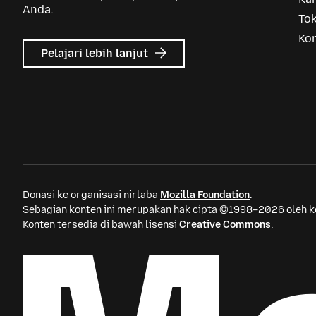
Anda.
To
Ko
mengenai
Pelajari lebih lanjut
Mozilla
Ads
Donasi ke organisasi nirlaba
Mozilla Foundation
.
Sebagian konten ini merupakan hak cipta ©1998–2026 oleh kon
Konten tersedia di bawah lisensi
Creative Commons
.