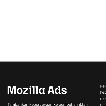
Pe
Ke
Pe
Tambahkan kepercayaan ke pembelian iklan
Kar