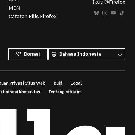
Ikuti @Firefox
MDN
Catatan Rilis Firefox
Semua
bahasa
Bahasa
Donasi
uan Privasi Situs Web
Kuki
Legal
rtisipasi Komunitas
Tentang situs ini