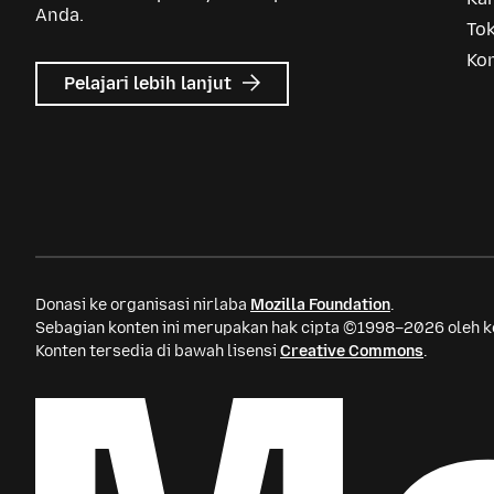
Anda.
To
Ko
mengenai
Pelajari lebih lanjut
Mozilla
Ads
Donasi ke organisasi nirlaba
Mozilla Foundation
.
Sebagian konten ini merupakan hak cipta ©1998–2026 oleh kon
Konten tersedia di bawah lisensi
Creative Commons
.