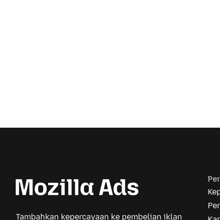
Pe
Ke
Pe
Tambahkan kepercayaan ke pembelian iklan
Kar