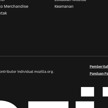
ko Merchandise
Keamanan
ntak
Pemberitah
tributor individual mozilla.org.
Panduan Pa