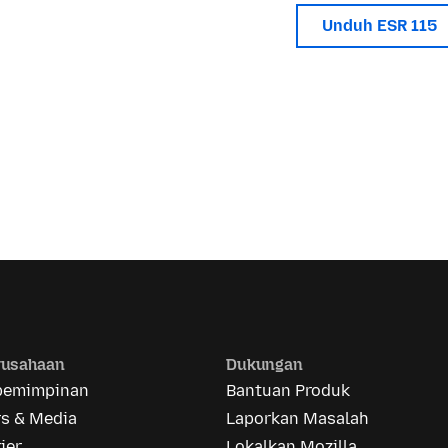
Unduh ESR 115
rusahaan
Dukungan
pemimpinan
Bantuan Produk
rs & Media
Laporkan Masalah
ier
Lokalkan Mozilla