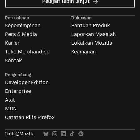
mengenai
Pelajari lebih lanjut
Mozilla
Ads
Perusahaan
Dukungan
Kepemimpinan
Bantuan Produk
Pers & Media
Laporkan Masalah
Karier
Lokalkan Mozilla
Toko Merchandise
Keamanan
Kontak
Pengembang
Developer Edition
Enterprise
Alat
MDN
Catatan Rilis Firefox
Ikuti @Mozilla