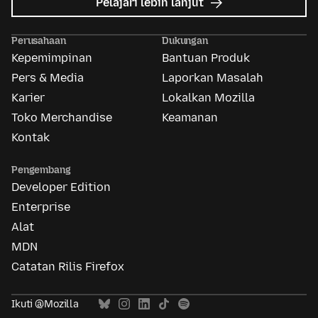
mengenai
Pelajari lebih lanjut
Mozilla
Ads
Perusahaan
Dukungan
Kepemimpinan
Bantuan Produk
Pers & Media
Laporkan Masalah
Karier
Lokalkan Mozilla
Toko Merchandise
Keamanan
Kontak
Pengembang
Developer Edition
Enterprise
Alat
MDN
Catatan Rilis Firefox
Ikuti @Mozilla