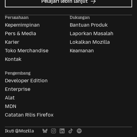
mengenai
Pelajari lebih lanjut
Mozilla
Ads
Perusahaan
Dukungan
Kepemimpinan
Bantuan Produk
Pers & Media
Laporkan Masalah
Karier
Lokalkan Mozilla
Toko Merchandise
Keamanan
Kontak
Pengembang
Developer Edition
Enterprise
Alat
MDN
Catatan Rilis Firefox
Ikuti @Mozilla