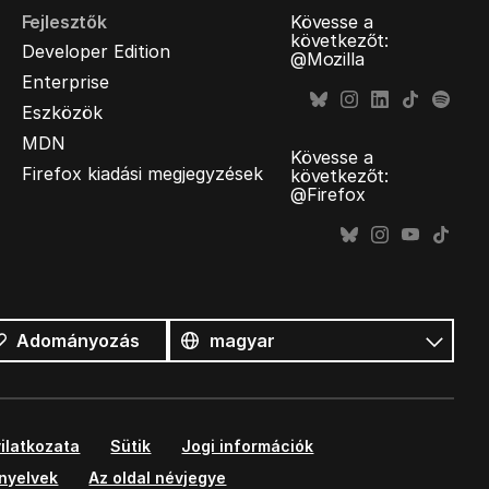
Fejlesztők
Kövesse a
következőt:
Developer Edition
@Mozilla
Enterprise
Eszközök
MDN
Kövesse a
Firefox kiadási megjegyzések
következőt:
@Firefox
Összes
nyelv
Nyelv
Adományozás
ilatkozata
Sütik
Jogi információk
ányelvek
Az oldal névjegye