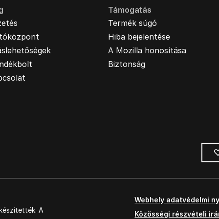
g
Támogatás
zetés
Termék súgó
jtóközpont
Hiba bejelentése
áslehetőségek
A Mozilla honosítása
ndékbolt
Biztonság
pcsolat
Webhely adatvédelmi ny
észítették. A
Közösségi részvételi ir