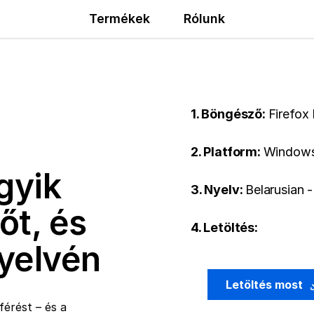
Termékek
Rólunk
1. Böngésző:
Firefox
2. Platform:
Windows
gyik
3. Nyelv:
Belarusian 
őt, és
4. Letöltés:
nyelvén
Letöltés most
érést – és a