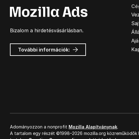
Cé
Ve
Sa
Bizalom a hirdetésvásárlásban.
Áll
Ajá
Mozilla
Ka
További információk:
hirdetések
Adományozzon a nonprofit
Mozilla Alapítványnak
.
A tartalom egy részét ©1998–2026 mozilla.org közreműködők k