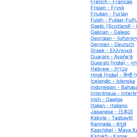
French - Français
Frisian - Frysk
Friulian - Furlan
Fulah - Pulaar-Fulf
Gaelic (Scotland) - 
Galician - Galego
Georgian - ქართუ
German - Deutsch
Greek - Ελληνικά
Guarani - Avañe'ẽ
Gujarati (India) - ગુ
Hebrew - עברית
Hindi (India) - हिन्दी (
Icelandic - íslenska
Indonesian - Bahas
Interlingua - Interl
Irish - Gaeilge
Italian - Italiano
Japanese - 日本語
Kabyle - Taqbaylit
Kannada - ಕನ್ನಡ
Kaqchikel - Maya K
Kazakh - Қазақ