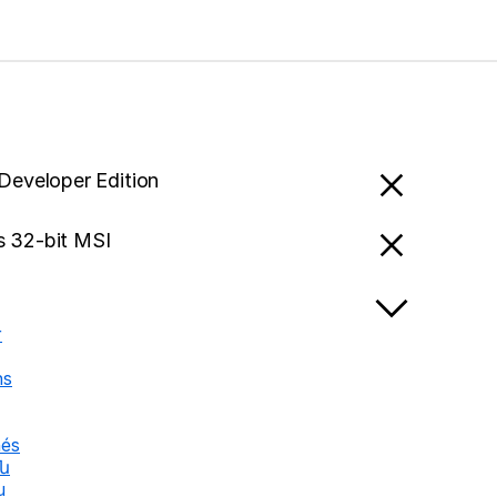
 Developer Edition
 32-bit MSI
r
ns
nés
են
u