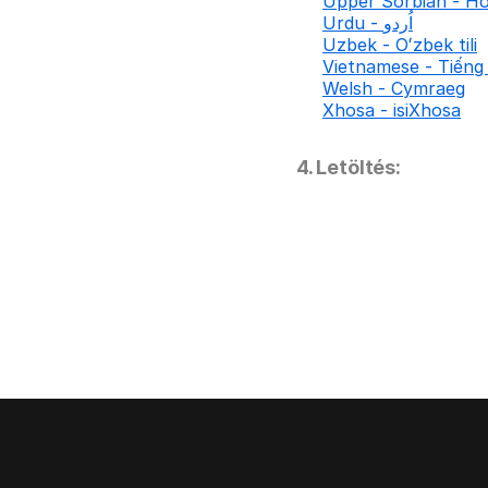
Upper Sorbian - Ho
Urdu - اُردو
Uzbek - Oʻzbek tili
Vietnamese - Tiếng 
Welsh - Cymraeg
Xhosa - isiXhosa
4. Letöltés: