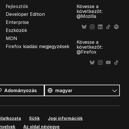
Fejlesztők
Kövesse a
következőt:
Developer Edition
@Mozilla
Enterprise
Eszközök
MDN
Kövesse a
Firefox kiadási megjegyzések
következőt:
@Firefox
Összes
nyelv
Nyelv
Adományozás
ilatkozata
Sütik
Jogi információk
ányelvek
Az oldal névjegye