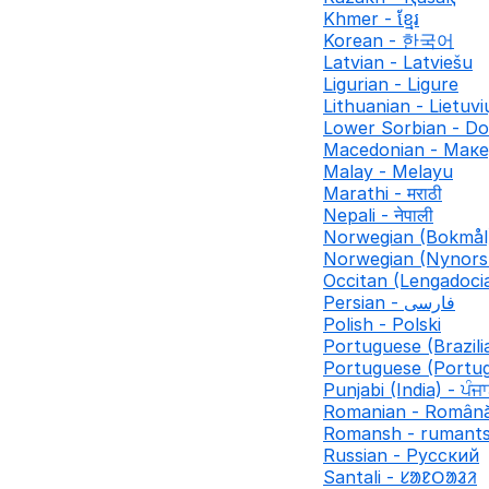
Khmer - ខ្មែរ
Korean - 한국어
Latvian - Latviešu
Ligurian - Ligure
Lithuanian - Lietuvi
Lower Sorbian - Do
Macedonian - Мак
Malay - Melayu
Marathi - मराठी
Nepali - नेपाली
Norwegian (Bokmål
Norwegian (Nynors
Occitan (Lengadocia
Persian - فارسی
Polish - Polski
Portuguese (Brazili
Portuguese (Portug
Punjabi (India) - ਪੰਜ
Romanian - Român
Romansh - rumant
Russian - Русский
Santali - ᱥᱟᱱᱛᱟᱲᱤ