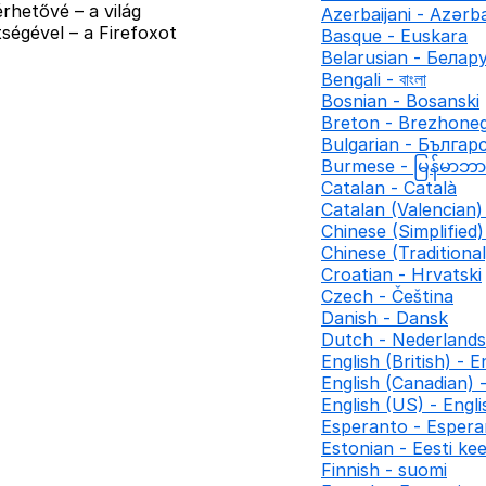
rhetővé – a világ
Azerbaijani - Azər
ségével – a Firefoxot
Basque - Euskara
Belarusian - Белар
Bengali - বাংলা
Bosnian - Bosanski
Breton - Brezhone
Bulgarian - Българ
Burmese - မြန်မာဘ
Catalan - Català
Catalan (Valencian) 
Chinese (Simplifie
Chinese (Traditio
Croatian - Hrvatski
Czech - Čeština
Danish - Dansk
Dutch - Nederlands
English (British) - E
English (Canadian) 
English (US) - Engl
Esperanto - Espera
Estonian - Eesti kee
Finnish - suomi