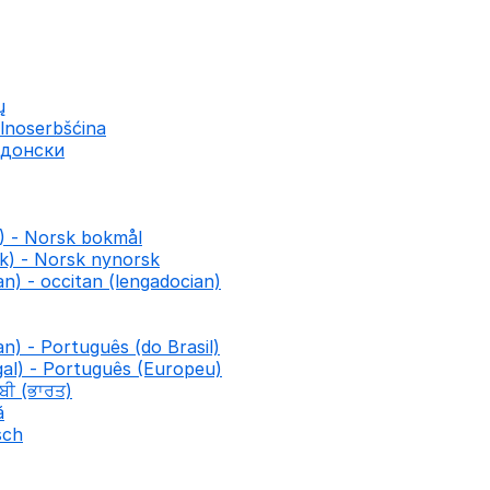
ų
lnoserbšćina
едонски
) - Norsk bokmål
k) - Norsk nynorsk
n) - occitan (lengadocian)
an) - Português (do Brasil)
al) - Português (Europeu)
ਾਬੀ (ਭਾਰਤ)
ă
sch