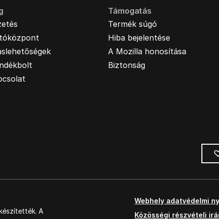
g
Támogatás
zetés
Termék súgó
jtóközpont
Hiba bejelentése
áslehetőségek
A Mozilla honosítása
ndékbolt
Biztonság
pcsolat
Webhely adatvédelmi ny
észítették. A
Közösségi részvételi ir