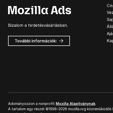
Cé
Ve
Sa
Bizalom a hirdetésvásárlásban.
Áll
Ajá
Mozilla
Ka
További információk:
hirdetések
Adományozzon a nonprofit
Mozilla Alapítványnak
.
A tartalom egy részét ©1998–2026 mozilla.org közreműködők k