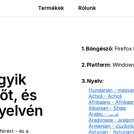
Termékek
Rólunk
1. Böngésző:
Firefox
2. Platform:
Windows
gyik
3. Nyelv:
őt, és
Hungarian - magya
Acholi - Acholi
Afrikaans - Afrikaa
nyelvén
Albanian - Shqip
Arabic - عربي
Aragonese - arago
Armenian - Հայեր
érést – és a
Asturian - Asturian