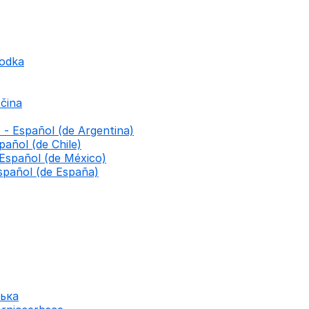
godka
čina
 - Español (de Argentina)
pañol (de Chile)
 Español (de México)
spañol (de España)
ська