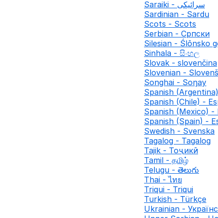
Saraiki - سرائیکی
Sardinian - Sardu
Scots - Scots
Serbian - Српски
Silesian - Ślōnsko 
Sinhala - සිංහල
Slovak - slovenčina
Slovenian - Slovenš
Songhai - Soŋay
Spanish (Argentina)
Spanish (Chile) - Es
Spanish (Mexico) -
Spanish (Spain) - E
Swedish - Svenska
Tagalog - Tagalog
Tajik - Тоҷикӣ
Tamil - தமிழ்
Telugu - తెలుగు
Thai - ไทย
Triqui - Triqui
Turkish - Türkçe
Ukrainian - Україн