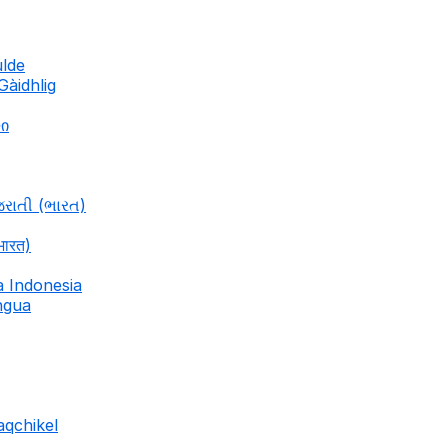
ulde
Gàidhlig
ლი
જરાતી (ભારત)
भारत)
a Indonesia
ingua
aqchikel