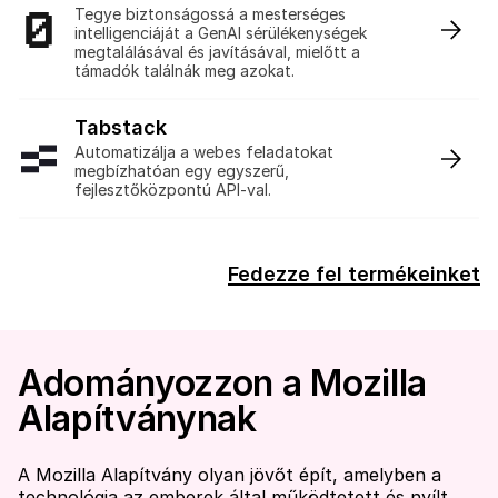
Tegye biztonságossá a mesterséges
intelligenciáját a GenAI sérülékenységek
megtalálásával és javításával, mielőtt a
támadók találnák meg azokat.
Tabstack
:
Automatizálja a webes feladatokat
megbízhatóan egy egyszerű,
fejlesztőközpontú API-val.
Fedezze fel termékeinket
Adományozzon a Mozilla
Alapítványnak
A Mozilla Alapítvány olyan jövőt épít, amelyben a
technológia az emberek által működtetett és nyílt.