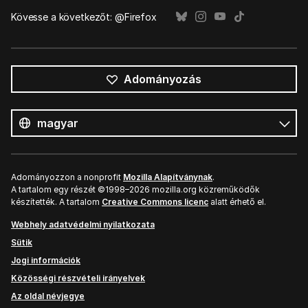
Kövesse a következőt: @Firefox
Adományozás
Összes
nyelv
Nyelv
Adományozzon a nonprofit
Mozilla Alapítványnak
.
A tartalom egy részét ©1998–2026 mozilla.org közreműködők
készítették. A tartalom
Creative Commons licenc
alatt érhető el.
Webhely adatvédelmi nyilatkozata
Sütik
Jogi információk
Közösségi részvételi irányelvek
Az oldal névjegye