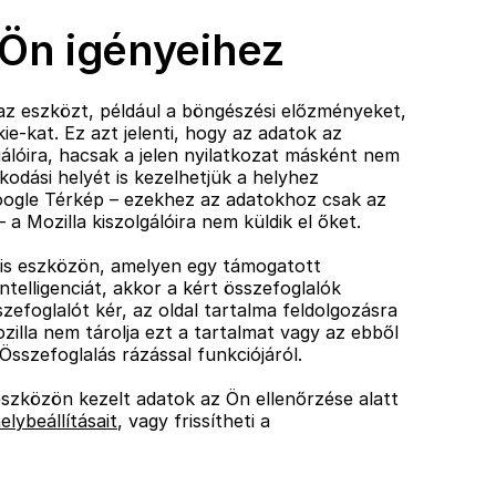
 Ön igényeihez
az eszközt, például a böngészési előzményeket,
ie-kat. Ez azt jelenti, hogy az adatok az
álóira, hacsak a jelen nyilatkozat másként nem
odási helyét is kezelhetjük a helyhez
oogle Térkép – ezekhez az adatokhoz csak az
a Mozilla kiszolgálóira nem küldik el őket.
ilis eszközön, amelyen egy támogatott
ntelligenciát, akkor a kért összefoglalók
zefoglalót kér, az oldal tartalma feldolgozásra
ozilla nem tárolja ezt a tartalmat vagy az ebből
Összefoglalás rázással funkciójáról.
szközön kezelt adatok az Ön ellenőrzése alatt
elybeállításait
, vagy frissítheti a