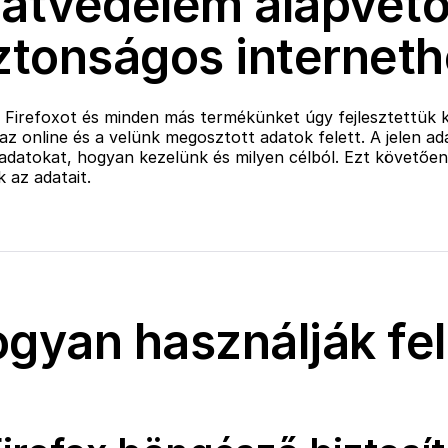
atvédelem alapvető
ztonságos internet
 Firefoxot és minden más termékünket úgy fejlesztettük k
z online és a velünk megosztott adatok felett. A jelen ad
 adatokat, hogyan kezelünk és milyen célból. Ezt követőe
k az adatait.
gyan használják fel