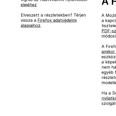
A 
elejéhez
Elveszett a részletekben? Térjen
A Mozil
vissza a
Firefox adatvédelmi
a kapc
alapjaihoz
.
tisztel
PDF-sz
módosí
A Firef
amikor 
eszközé
a képek
nem has
egyéb f
részlet
modelle
Ha a S
nyilatk
szolgál