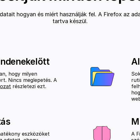
datait hogyan és miért használják fel. A Firefox az a
tartva készül.
indenekelőtt
Al
an, hogy milyen
Sok
rt. Nincs meglepetés. A
rut
kozat
részletezi ezt.
fel
hog
web
tás
M
 hatékony eszközöket
A F
az adatait, ahogy
szá