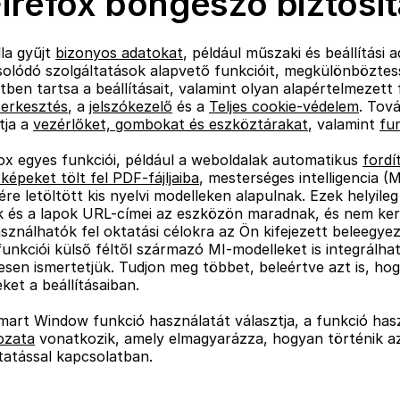
Firefox böngésző biztosí
la gyűjt
bizonyos adatokat
, például műszaki és beállítási
solódó szolgáltatások alapvető funkcióit, megkülönböztes
etben tartsa a beállításait, valamint olyan alapértelmezet
erkesztés
, a
jelszókezelő
és a
Teljes cookie-védelem
. Tov
tja a
vezérlőket, gombokat és eszköztárakat
, valamint
fu
ox egyes funkciói, például a weboldalak automatikus
fordí
képeket tölt fel PDF-fájljaiba
, mesterséges intelligencia 
re letöltött kis nyelvi modelleken alapulnak. Ezek helyil
 és a lapok URL-címei az eszközön maradnak, és nem kerüln
ználhatók fel oktatási célokra az Ön kifejezett beleegyez
unkciói külső féltől származó MI-modelleket is integrálha
esen ismertetjük. Tudjon meg többet, beleértve azt is, h
ket a beállításaiban.
mart Window funkció használatát választja, a funkció has
ozata
vonatkozik, amely elmagyarázza, hogyan történik a
tatással kapcsolatban.