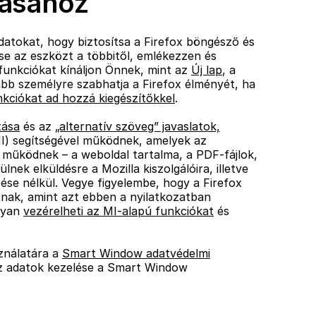
tásához
 adatokat, hogy biztosítsa a Firefox böngésző és
se az eszközt a többitől, emlékezzen és
t funkciókat kínáljon Önnek, mint az
Új lap
, a
ább személyre szabhatja a Firefox élményét, ha
nkciókat ad hozzá kiegészítőkkel
.
tása
és az
„alternatív szöveg” javaslatok,
(MI) segítségével működnek, amelyek az
eg működnek – a weboldal tartalma, a PDF-fájlok,
ek elküldésre a Mozilla kiszolgálóira, illetve
ése nélkül. Vegye figyelembe, hogy a Firefox
tnak, amint azt ebben a nyilatkozatban
ogyan
vezérelheti az MI-alapú funkciókat
és
ználatára a
Smart Window adatvédelmi
z adatok kezelése a Smart Window