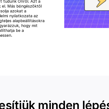
t tudunk Önről. Azt a
k el. Más böngészőktől
solja azokat a
elmi nyilatkozata az
teljes alapbeállításokra
gyarázzuk, hogy mit
llíthatja be a
hessen.
esítjük minden lépé