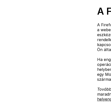
A F
A Firef
a webes
eszközö
rendelk
kapcso
Ön álta
Ha eng
operáci
helyben
egy Moz
szárma
További
maradn
helyeng