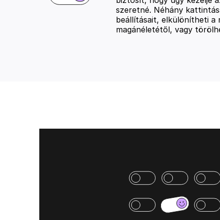
szeretné. Néhány kattintás
beállításait, elkülönítheti 
magánéletétől, vagy törölh