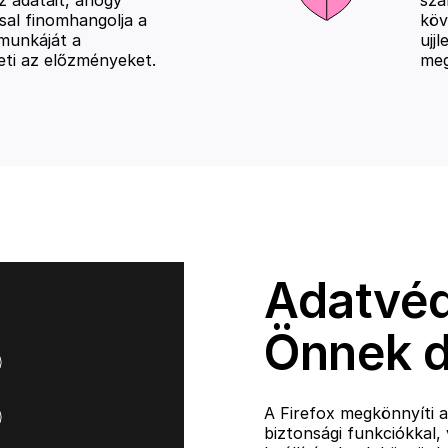
sal finomhangolja a
köv
a munkáját a
ujj
eti az előzményeket.
meg
Adatvéd
Önnek d
A Firefox megkönnyíti a
biztonsági funkciókkal