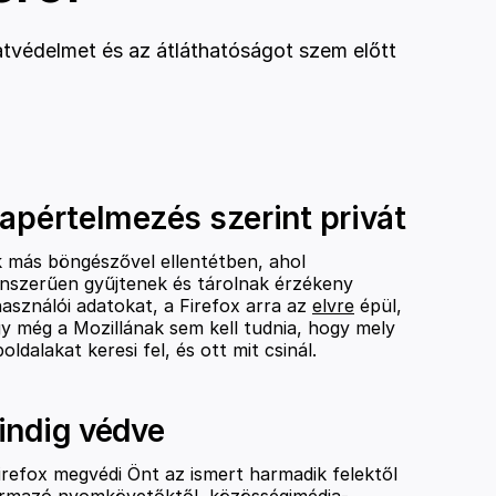
datvédelmet és az átláthatóságot szem előtt
apértelmezés szerint privát
 más böngészővel ellentétben, ahol
inszerűen gyűjtenek és tárolnak érzékeny
használói adatokat, a Firefox arra az
elvre
épül,
y még a Mozillának sem kell tudnia, hogy mely
oldalakat keresi fel, és ott mit csinál.
indig védve
irefox megvédi Önt az ismert harmadik felektől
rmazó nyomkövetőktől, közösségimédia-