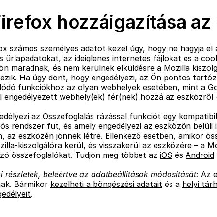
irefox hozzáigazítása az
ox számos személyes adatot kezel úgy, hogy ne hagyja el 
 űrlapadatokat, az ideiglenes internetes fájlokat és a cook
n maradnak, és nem kerülnek elküldésre a Mozilla kiszolg
ezik. Ha úgy dönt, hogy engedélyezi, az Ön pontos tartózk
lódó funkciókhoz az olyan webhelyek esetében, mint a G
l engedélyezett webhely(ek) fér(nek) hozzá az eszközről – 
edélyezi az Összefoglalás rázással funkciót egy kompatib
ós rendszer fut, és amely engedélyezi az eszközön belüli i
, az eszközén jönnek létre. Ellenkező esetben, amikor öss
illa-kiszolgálóra kerül, és visszakerül az eszközére – a M
zó összefoglalókat. Tudjon meg többet az
iOS
és
Android
 részletek, beleértve az adatbeállítások módosítását:
Az e
ak. Bármikor
kezelheti a böngészési adatait
és a
helyi tárh
edélyeit
.