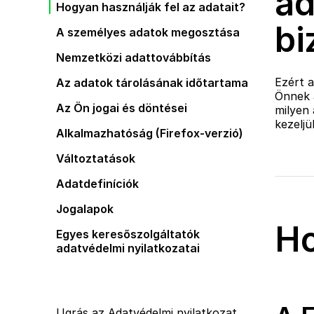
ad
Hogyan használják fel az adatait?
bi
A személyes adatok megosztása
Nemzetközi adattovábbítás
Ezért a
Az adatok tárolásának időtartama
Önnek a
Az Ön jogai és döntései
milyen
kezeljü
Alkalmazhatóság (Firefox-verzió)
Változtatások
Adatdefiníciók
Jogalapok
Ho
Egyes keresőszolgáltatók
adatvédelmi nyilatkozatai
Ugrás az Adatvédelmi nyilatkozat