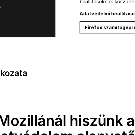
beállításoknak köszönh
Adatvédelmi beállításo
Firefox számítógépr
tkozata
Mozillánál hiszünk 