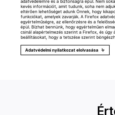
adatvédelemre és a biztonságra épül. Nem soka
kevés információt, amit tudunk, soha nem adju
eltérően lehetőséget adunk Önnek, hogy kikapc
funkciókat, amelyek zavarják. A Firefox adatvéd
egyértelműségre, az ellenőrzésre és a felelősség
épül. Bízhat bennünk, hogy egyértelműen elma
csinál alapértelmezés szerint a Firefox, és úgy á
beállításokat, hogy a tetszése szerint böngész
Adatvédelmi nyilatkozat elolvasása
Ért