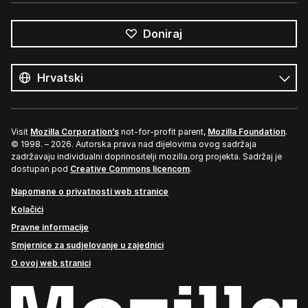
Doniraj
Svi
jezici
Jezik
Visit
Mozilla Corporation’s
not-for-profit parent,
Mozilla Foundation
.
© 1998. – 2026. Autorska prava nad dijelovima ovog sadržaja
zadržavaju individualni doprinositelji mozilla.org projekta. Sadržaj je
dostupan pod
Creative Commons licencom
.
Napomene o privatnosti web stranice
Kolačići
Pravne informacije
Smjernice za sudjelovanje u zajednici
O ovoj web stranici