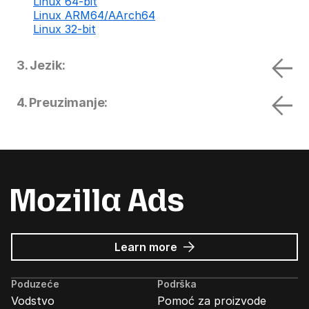
Linux 64-bit
Linux ARM64/AArch64
Linux 32-bit
3. Jezik:
4. Preuzimanje:
about
Learn more
Mozilla
Ads
Poduzeće
Podrška
Vodstvo
Pomoć za proizvode