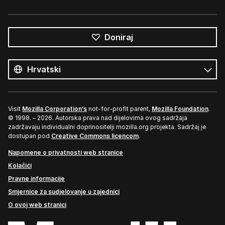
Doniraj
Svi
jezici
Jezik
Visit
Mozilla Corporation’s
not-for-profit parent,
Mozilla Foundation
.
© 1998. – 2026. Autorska prava nad dijelovima ovog sadržaja
zadržavaju individualni doprinositelji mozilla.org projekta. Sadržaj je
dostupan pod
Creative Commons licencom
.
Napomene o privatnosti web stranice
Kolačići
Pravne informacije
Smjernice za sudjelovanje u zajednici
O ovoj web stranici