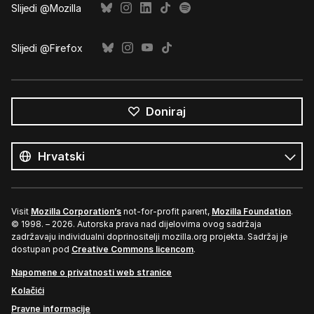
Slijedi @Mozilla
Slijedi @Firefox
Doniraj
Svi
jezici
Jezik
Visit
Mozilla Corporation’s
not-for-profit parent,
Mozilla Foundation
.
© 1998. – 2026. Autorska prava nad dijelovima ovog sadržaja
zadržavaju individualni doprinositelji mozilla.org projekta. Sadržaj je
dostupan pod
Creative Commons licencom
.
Napomene o privatnosti web stranice
Kolačići
Pravne informacije