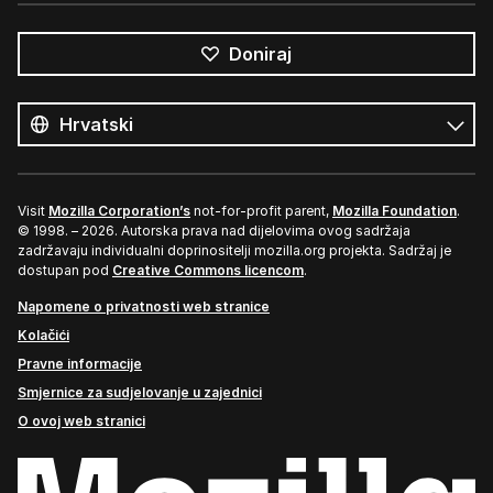
Doniraj
Svi
jezici
Jezik
Visit
Mozilla Corporation’s
not-for-profit parent,
Mozilla Foundation
.
© 1998. – 2026. Autorska prava nad dijelovima ovog sadržaja
zadržavaju individualni doprinositelji mozilla.org projekta. Sadržaj je
dostupan pod
Creative Commons licencom
.
Napomene o privatnosti web stranice
Kolačići
Pravne informacije
Smjernice za sudjelovanje u zajednici
O ovoj web stranici