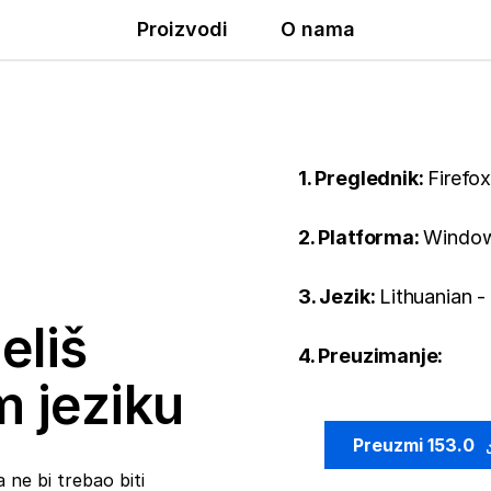
Proizvodi
O nama
1. Preglednik:
Firefo
2. Platforma:
Window
3. Jezik:
Lithuanian -
eliš
4. Preuzimanje:
m jeziku
Preuzmi 153.0
 ne bi trebao biti