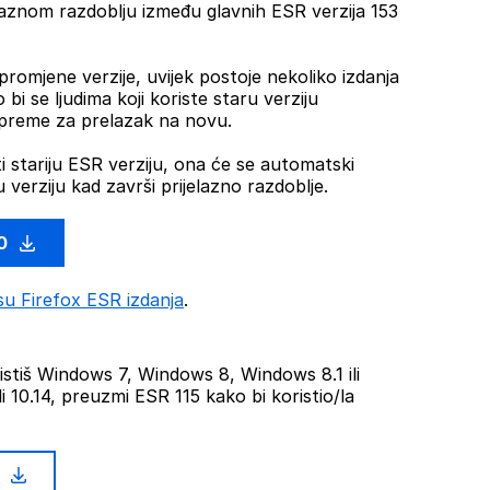
laznom razdoblju između glavnih ESR verzija 153
romjene verzije, uvijek postoje nekoliko izdanja
bi se ljudima koji koriste staru verziju
ipreme za prelazak na novu.
i stariju ESR verziju, ona će se automatski
u verziju kad završi prijelazno razdoblje.
.0
su Firefox ESR izdanja
.
stiš Windows 7, Windows 8, Windows 8.1 ili
li 10.14, preuzmi ESR 115 kako bi koristio/la
5