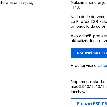
era širom svijeta,
Nalazimo se u prije
i 140.
Kada dođe do veće p
za Firefox ESR kako 
omogućilo da se pr
Ako odlučiš preuzet
aktualizirati na nov
Preuzmi 140.13
Pročitaj više o
ciklu
Napomena: ako kori
macOS 10.12, 10.13 i
Firefox.
Preuzmi ESR 11