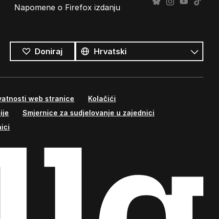
Napomene o Firefox izdanju
Svi
jezici
Jezik
Doniraj
atnosti web stranice
Kolačići
ije
Smjernice za sudjelovanje u zajednici
ici