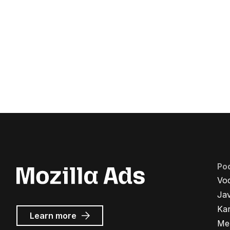
Po
Vo
Ja
Kar
about
Learn more
Me
Mozilla