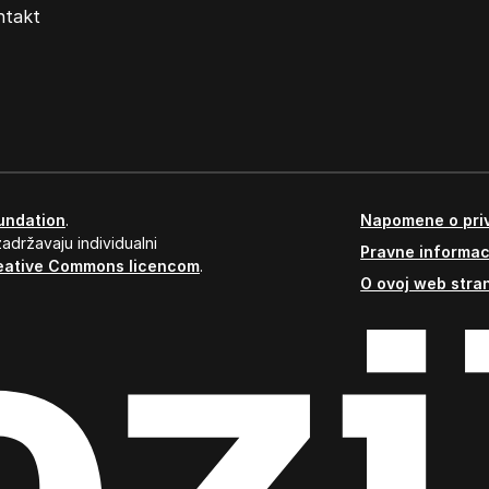
ntakt
undation
.
Napomene o priv
adržavaju individualni
Pravne informac
eative Commons licencom
.
O ovoj web stran