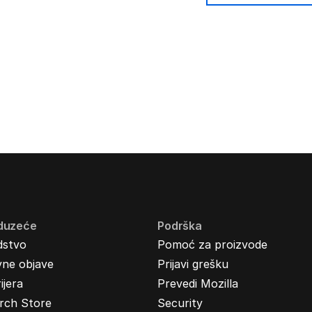
duzeće
Podrška
dstvo
Pomoć za proizvode
vne objave
Prijavi grešku
ijera
Prevedi Mozilla
rch Store
Security