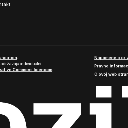
ntakt
undation
.
Napomene o priv
adržavaju individualni
Pravne informac
eative Commons licencom
.
O ovoj web stran