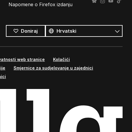
Napomene o Firefox izdanju
Svi
jezici
Jezik
Doniraj
atnosti web stranice
Kolačići
ije
Smjernice za sudjelovanje u zajednici
ici