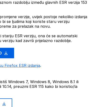
laznom razdoblju između glavnih ESR verzija 153
romjene verzije, uvijek postoje nekoliko izdanja
bi se ljudima koji koriste staru verziju
ipreme za prelazak na novu.
i stariju ESR verziju, ona će se automatski
u verziju kad završi prijelazno razdoblje.
.0
su Firefox ESR izdanja
.
stiš Windows 7, Windows 8, Windows 8.1 ili
li 10.14, preuzmi ESR 115 kako bi koristio/la
5