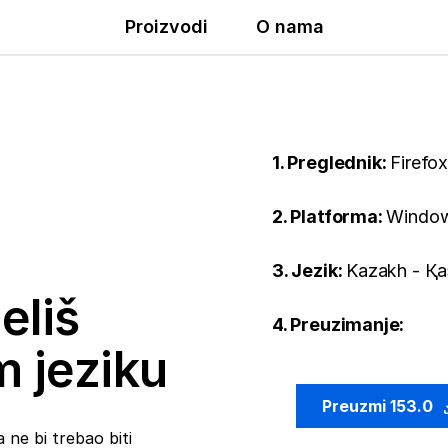
Proizvodi
O nama
1. Preglednik:
Firefo
2. Platforma:
Window
3. Jezik:
Kazakh - Қа
eliš
4. Preuzimanje:
m jeziku
Preuzmi 153.0
 ne bi trebao biti