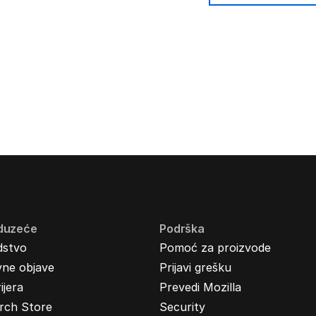
duzeće
Podrška
dstvo
Pomoć za proizvode
vne objave
Prijavi grešku
ijera
Prevedi Mozilla
rch Store
Security