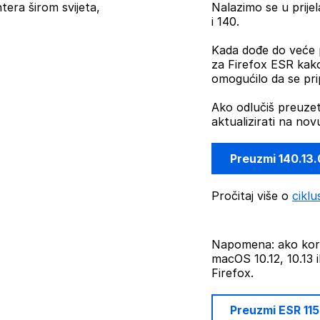
era širom svijeta,
Nalazimo se u prije
i 140.
Kada dođe do veće p
za Firefox ESR kako 
omogućilo da se pr
Ako odlučiš preuzet
aktualizirati na nov
Preuzmi 140.13
Pročitaj više o
ciklu
Napomena: ako kori
macOS 10.12, 10.13 i
Firefox.
Preuzmi ESR 11