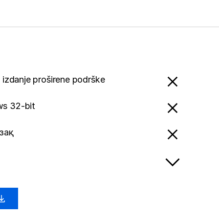
x izdanje proširene podrške
s 32-bit
зақ