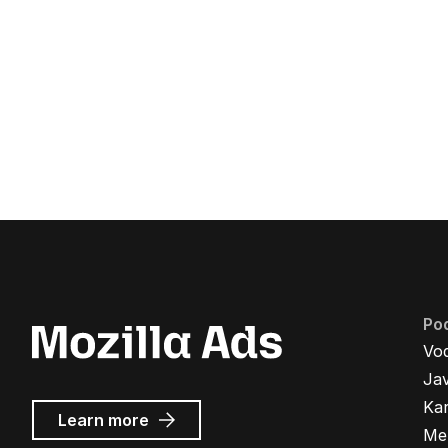
Po
Vo
Ja
Kar
about
Learn more
Me
Mozilla