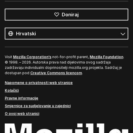
Doniraj
Svi
jezici
Jezik
Visit
Mozilla Corporation’s
not-for-profit parent,
Mozilla Foundation
.
© 1998. – 2026. Autorska prava nad dijelovima ovog sadržaja
zadržavaju individualni doprinositelji mozilla.org projekta. Sadržaj je
dostupan pod
Creative Commons licencom
.
Napomene o privatnosti web stranice
Kolačići
Pravne informacije
Smjernice za sudjelovanje u zajednici
O ovoj web stranici