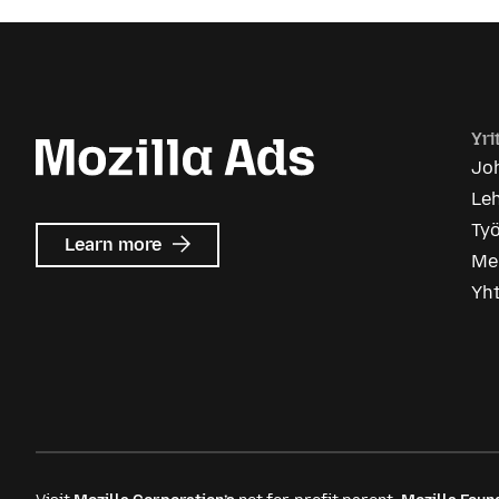
Yri
Joh
Le
Ty
about
Learn more
Me
Mozilla
Ads
Yh