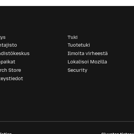
tys
Tuki
tajisto
Tuotetuki
hdistökeskus
Ilmoita virheestä
öpaikat
Lokalisoi Mozilla
rch Store
Security
teystiedot