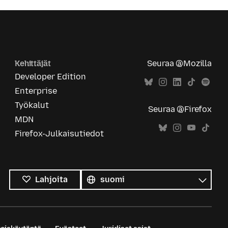
Kehittäjät
Seuraa @Mozilla
Developer Edition
Enterprise
Työkalut
Seuraa @Firefox
MDN
Firefox-Julkaisutiedot
Kaikki
kielet
Kieli
Lahjoita