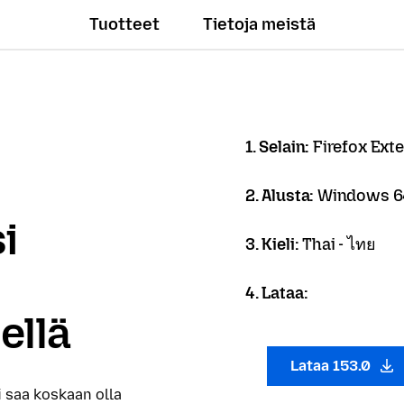
Tuotteet
Tietoja meistä
1. Selain:
Firefox Ext
2. Alusta:
Windows 64
i
3. Kieli:
Thai - ไทย
4. Lataa:
ellä
Lataa 153.0
i saa koskaan olla