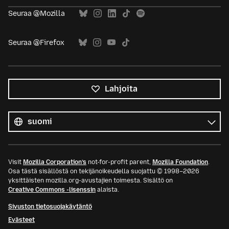
Seuraa @Mozilla
Seuraa @Firefox
Lahjoita
Kaikki
kielet
Kieli
Visit
Mozilla Corporation’s
not-for-profit parent,
Mozilla Foundation
.
Osa tästä sisällöstä on tekijänoikeudella suojattu © 1998–2026
yksittäisten mozilla.org-avustajien toimesta. Sisältö on
Creative Commons -lisenssin
alaista.
Sivuston tietosuojakäytäntö
Evästeet