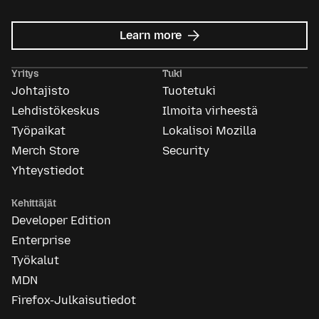
about
Learn more
Mozilla
Ads
Yritys
Tuki
Johtajisto
Tuotetuki
Lehdistökeskus
Ilmoita virheestä
Työpaikat
Lokalisoi Mozilla
Merch Store
Security
Yhteystiedot
Kehittäjät
Developer Edition
Enterprise
Työkalut
MDN
Firefox-Julkaisutiedot