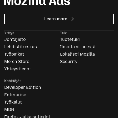
about
Learn more
Mozilla
Ads
Yritys
Tuki
Johtajisto
Tuotetuki
Lehdistökeskus
Ilmoita virheestä
Työpaikat
Lokalisoi Mozilla
Merch Store
Security
Yhteystiedot
Kehittäjät
Developer Edition
Enterprise
Työkalut
MDN
Firefox-Julkaisutiedot