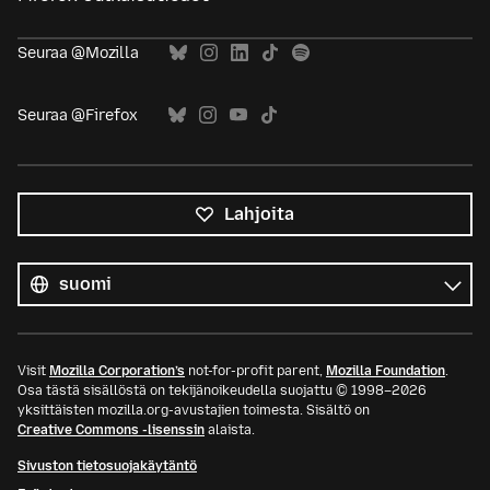
Seuraa @Mozilla
Seuraa @Firefox
Lahjoita
Kaikki
kielet
Kieli
Visit
Mozilla Corporation’s
not-for-profit parent,
Mozilla Foundation
.
Osa tästä sisällöstä on tekijänoikeudella suojattu © 1998–2026
yksittäisten mozilla.org-avustajien toimesta. Sisältö on
Creative Commons -lisenssin
alaista.
Sivuston tietosuojakäytäntö