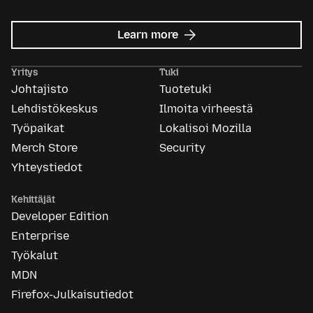
about
Learn more
Mozilla
Ads
Yritys
Tuki
Johtajisto
Tuotetuki
Lehdistökeskus
Ilmoita virheestä
Työpaikat
Lokalisoi Mozilla
Merch Store
Security
Yhteystiedot
Kehittäjät
Developer Edition
Enterprise
Työkalut
MDN
Firefox-Julkaisutiedot