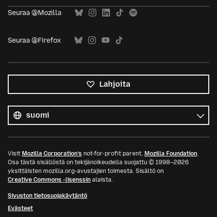
Seuraa @Mozilla
Seuraa @Firefox
Lahjoita
Kaikki
kielet
Kieli
Visit
Mozilla Corporation’s
not-for-profit parent,
Mozilla Foundation
.
Osa tästä sisällöstä on tekijänoikeudella suojattu © 1998–2026
yksittäisten mozilla.org-avustajien toimesta. Sisältö on
Creative Commons -lisenssin
alaista.
Sivuston tietosuojakäytäntö
Evästeet