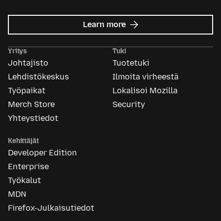
about
Learn more
Mozilla
Ads
Yritys
Tuki
Johtajisto
Tuotetuki
Lehdistökeskus
Ilmoita virheestä
Työpaikat
Lokalisoi Mozilla
Merch Store
Security
Yhteystiedot
Kehittäjät
Developer Edition
Enterprise
Työkalut
MDN
Firefox-Julkaisutiedot