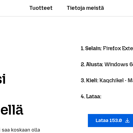
Tuotteet
Tietoja meistä
1. Selain:
Firefox Ext
2. Alusta:
Windows 64
i
3. Kieli:
Kaqchikel - M
4. Lataa:
ellä
Lataa 153.0
i saa koskaan olla