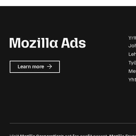
Yri
Joh
Le
Ty
about
Learn more
Me
Mozilla
Ads
Yh