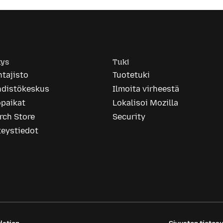
tys
Tuki
tajisto
Tuotetuki
hdistökeskus
Ilmoita virheestä
öpaikat
Lokalisoi Mozilla
rch Store
Security
teystiedot