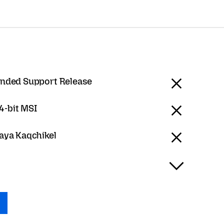
ended Support Release
-bit MSI
aya Kaqchikel