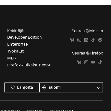
Kehittäjät
Seuraa @Mozilla
Developer Edition
Enterprise
Työkalut
Seuraa @Firefox
MDN
Firefox-Julkaisutiedot
Kaikki
kielet
Kieli
Lahjoita