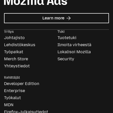
about
Learn more
Mozilla
Ads
Yritys
Tuki
Johtajisto
Tuotetuki
Lehdistökeskus
Ilmoita virheestä
Työpaikat
Lokalisoi Mozilla
Merch Store
Security
Yhteystiedot
Kehittäjät
Developer Edition
Enterprise
Työkalut
MDN
Firefox-Julkaisutiedot