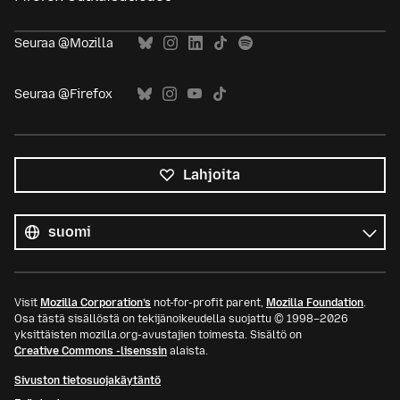
Seuraa @Mozilla
Seuraa @Firefox
Lahjoita
Kaikki
kielet
Kieli
Visit
Mozilla Corporation’s
not-for-profit parent,
Mozilla Foundation
.
Osa tästä sisällöstä on tekijänoikeudella suojattu © 1998–2026
yksittäisten mozilla.org-avustajien toimesta. Sisältö on
Creative Commons -lisenssin
alaista.
Sivuston tietosuojakäytäntö