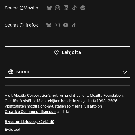
Seuraa @Mozilla
Seuraa @Firefox
Lahjoita
Kaikki
kielet
Kieli
Visit
Mozilla Corporation’s
not-for-profit parent,
Mozilla Foundation
.
Osa tästä sisällöstä on tekijänoikeudella suojattu © 1998–2026
yksittäisten mozilla.org-avustajien toimesta. Sisältö on
Creative Commons -lisenssin
alaista.
Sivuston tietosuojakäytäntö
Evästeet