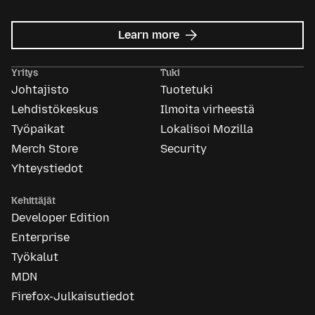
about
Learn more
Mozilla
Ads
Yritys
Tuki
Johtajisto
Tuotetuki
Lehdistökeskus
Ilmoita virheestä
Työpaikat
Lokalisoi Mozilla
Merch Store
Security
Yhteystiedot
Kehittäjät
Developer Edition
Enterprise
Työkalut
MDN
Firefox-Julkaisutiedot