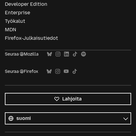
Developer Edition
Enterprise
Työkalut
MDN
Firefox-Julkaisutiedot
Seuraa @Mozilla
Seuraa @Firefox
Lahjoita
Kaikki
kielet
Kieli