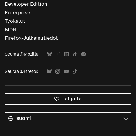
Developer Edition
Enterprise
Työkalut
MDN
Firefox-Julkaisutiedot
Seuraa @Mozilla
Seuraa @Firefox
Lahjoita
Kaikki
kielet
Kieli