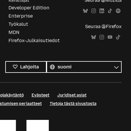
Kehittäjät
Seuraa @Mozilla
Developer Edition
Enterprise
Työkalut
Seuraa @Firefox
MDN
Firefox-Julkaisutiedot
Kaikki
kielet
Kieli
Lahjoita
uojakäytäntö
Evästeet
Juridiset asiat
istumisen periaatteet
Tietoja tästä sivustosta