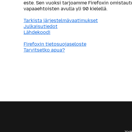
este. Sen vuoksi tarjoamme Firefoxin omistau
vapaaehtoisten avulla yli 90 kielellä.
Tarkista järjestelmävaatimukset
Julkaisutiedot
Lähdekoodi
Firefoxin tietosuojaseloste
Tarvitsetko apua?