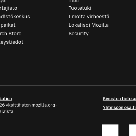
tys
Tuki
tajisto
Tuotetuki
hdistökeskus
Ilmoita virheestä
öpaikat
Lokalisoi Mozilla
rch Store
Security
teystiedot
dation
.
Sivuston tietos
26 yksittäisten mozilla.org-
Yhteisöön osall
alaista.