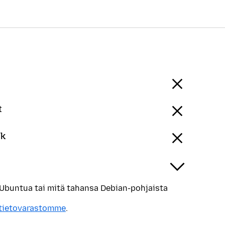
t
sk
 Ubuntua tai mitä tahansa Debian-pohjaista
tietovarastomme
.