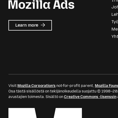
Yri
Joh
Le
Ty
about
Learn more
Me
Mozilla
Ads
Yh
Visit
Mozilla Corporation’s
not-for-profit parent,
Mozilla Foun
Osa tästä sisällöstä on tekijänoikeudella suojattu © 1998–20
avustajien toimesta. Sisältö on
Creative Commons -lisenssin