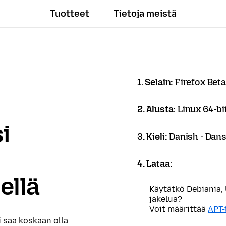
Tuotteet
Tietoja meistä
1. Selain:
Firefox Beta
2. Alusta:
Linux 64-bi
i
3. Kieli:
Danish - Dan
4. Lataa:
ellä
Käytätkö Debiania,
jakelua?
Voit määrittää
APT-
i saa koskaan olla