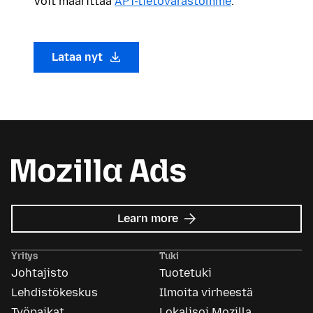
Voit määrittää
APT-tietovarastomme
.
Lataa nyt
about
Learn more
Mozilla
Ads
Yritys
Tuki
Johtajisto
Tuotetuki
Lehdistökeskus
Ilmoita virheestä
Työpaikat
Lokalisoi Mozilla