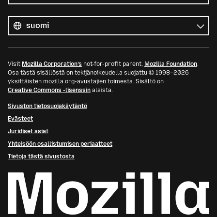
Kaikki
kielet
Kieli
Visit
Mozilla Corporation’s
not-for-profit parent,
Mozilla Foundation
.
Osa tästä sisällöstä on tekijänoikeudella suojattu © 1998–2026
yksittäisten mozilla.org-avustajien toimesta. Sisältö on
Creative Commons -lisenssin
alaista.
Sivuston tietosuojakäytäntö
Evästeet
Juridiset asiat
Yhteisöön osallistumisen periaatteet
Tietoja tästä sivustosta