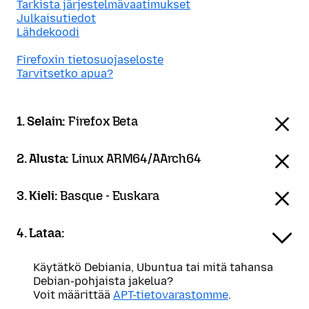
Tarkista järjestelmävaatimukset
Julkaisutiedot
Lähdekoodi
Firefoxin tietosuojaseloste
Tarvitsetko apua?
1. Selain:
Firefox Beta
2. Alusta:
Linux ARM64/AArch64
3. Kieli:
Basque - Euskara
4. Lataa:
Käytätkö Debiania, Ubuntua tai mitä tahansa
Debian-pohjaista jakelua?
Voit määrittää
APT-tietovarastomme
.