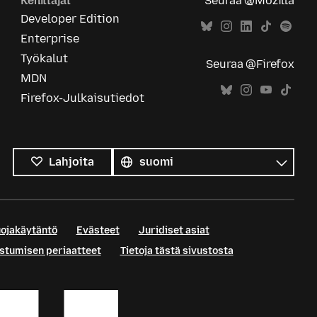
Kehittäjät
Seuraa @Mozilla
Developer Edition
Enterprise
Työkalut
Seuraa @Firefox
MDN
Firefox-Julkaisutiedot
Kaikki
kielet
Kieli
Lahjoita
uojakäytäntö
Evästeet
Juridiset asiat
istumisen periaatteet
Tietoja tästä sivustosta