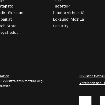
tys
Tuki
tajisto
Tuotetuki
hdistökeskus
Ilmoita virheestä
öpaikat
Lokalisoi Mozilla
rch Store
Security
teystiedot
dation
.
Sivuston tietos
26 yksittäisten mozilla.org-
Yhteisöön osall
alaista.