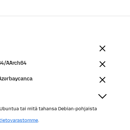
64/AArch64
 Azərbaycanca
 Ubuntua tai mitä tahansa Debian-pohjaista
tietovarastomme
.