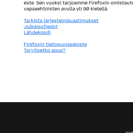
este. Sen vuoksi tarjoamme Firefoxin omistau
vapaaehtoisten avulla yli 90 kielellä.
Tarkista järjestelmävaatimukset
Julkaisutiedot
Lähdekoodi
Firefoxin tietosuojaseloste
Tarvitsetko apua?