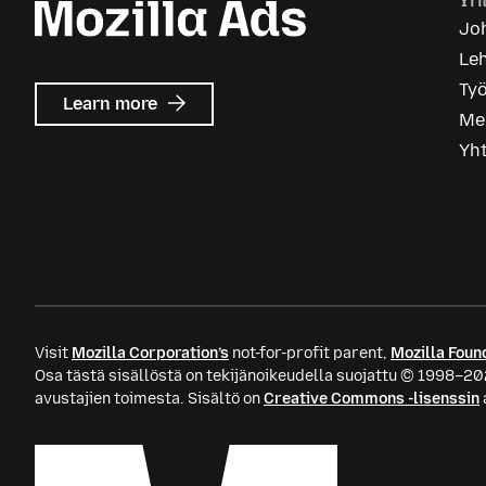
Yri
Joh
Le
Ty
about
Learn more
Me
Mozilla
Ads
Yh
Visit
Mozilla Corporation’s
not-for-profit parent,
Mozilla Foun
Osa tästä sisällöstä on tekijänoikeudella suojattu © 1998–20
avustajien toimesta. Sisältö on
Creative Commons -lisenssin