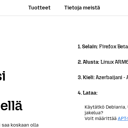
Tuotteet
Tietoja meistä
1. Selain:
Firefox Beta
2. Alusta:
Linux ARM
i
3. Kieli:
Azerbaijani -
4. Lataa:
ellä
Käytätkö Debiania,
jakelua?
Voit määrittää
APT-
i saa koskaan olla