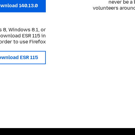
never be a 
wnload 140.13.0
volunteers around
 8, Windows 8.1, or
 download ESR 115 in
order to use Firefox.
ownload ESR 115