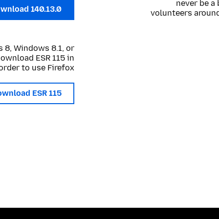
never be a 
wnload 140.13.0
volunteers around
 8, Windows 8.1, or
 download ESR 115 in
order to use Firefox.
ownload ESR 115