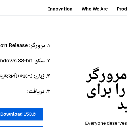
Innovation
Who We Are
Prod
۱. مرورگر:
ort Release
۲. سکو:
ndows 32-bit
مرورگر
۳. زبان:
 ગુજરાતી (ભારત)
Firefox Browse را برای
۴. دریافت:
د
Download 153.0
Everyone deserves 