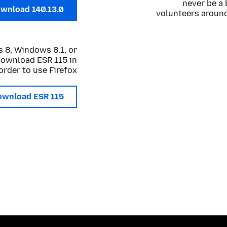
never be a 
wnload 140.13.0
volunteers around
 8, Windows 8.1, or
 download ESR 115 in
order to use Firefox.
ownload ESR 115