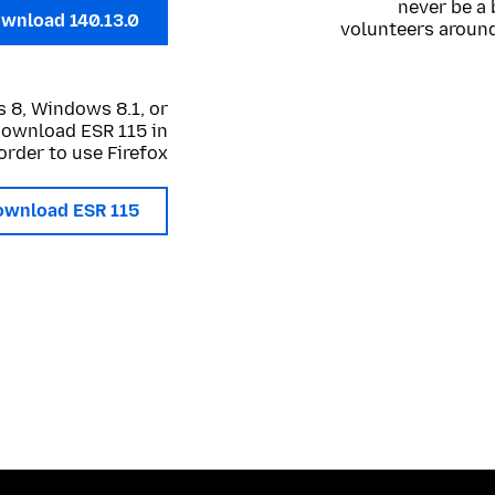
never be a 
wnload 140.13.0
volunteers around
 8, Windows 8.1, or
 download ESR 115 in
order to use Firefox.
ownload ESR 115