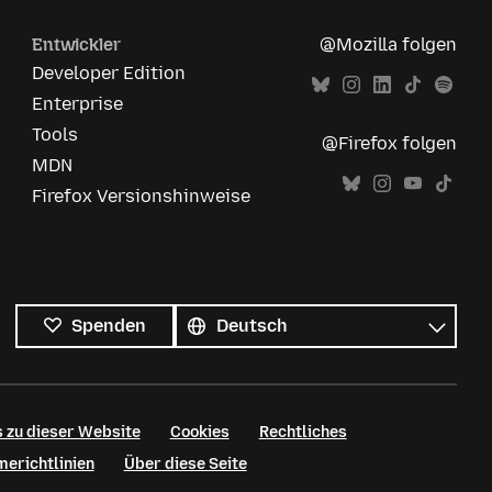
Entwickler
@Mozilla folgen
Developer Edition
Enterprise
Tools
@Firefox folgen
MDN
Firefox Versionshinweise
Alle
Sprachen
Sprache
Spenden
 zu dieser Website
Cookies
Rechtliches
erichtlinien
Über diese Seite