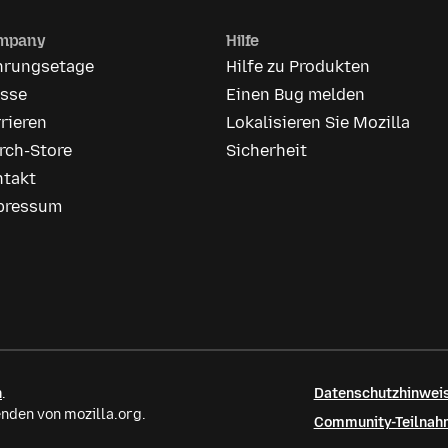
mpany
Hilfe
hrungsetage
Hilfe zu Produkten
esse
Einen Bug melden
rieren
Lokalisieren Sie Mozilla
rch-Store
Sicherheit
ntakt
pressum
n
.
Datenschutzhinweis
nden von mozilla.org.
Community-Teilnahm