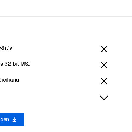
ightly
 32-bit MSI
Sicilianu
laden