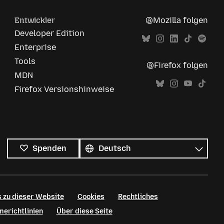
Entwickler
@Mozilla folgen
Developer Edition
Enterprise
Tools
@Firefox folgen
MDN
Firefox Versionshinweise
Alle
Sprachen
Sprache
Spenden
 zu dieser Website
Cookies
Rechtliches
erichtlinien
Über diese Seite