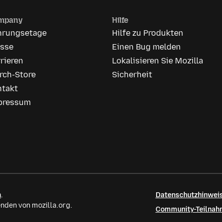
mpany
Hilfe
hrungsetage
Hilfe zu Produkten
esse
Einen Bug melden
rieren
Lokalisieren Sie Mozilla
rch-Store
Sicherheit
ntakt
pressum
n
.
Datenschutzhinweis
nden von mozilla.org.
Community-Teilnahm