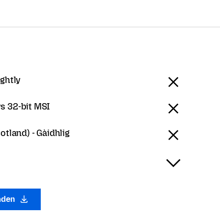
ightly
 32-bit MSI
otland) - Gàidhlig
laden