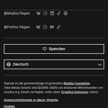
@Mozilla folgen
@Firefox folgen
Spenden
Alle
Sprachen
Sprache
Spende an die gemeinnützige Organisation
Mozilla Foundation
.
Teile dieses Inhalts sind ©1998–2026 von einzelnen Mitwirkenden von
mozilla.org. Inhalt verfügbar unter einer
Creative Commons
-Lizenz.
Datenschutzhinweis zu dieser Website
Cookies