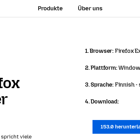
Produkte
Über uns
1. Browser:
Firefox 
2. Plattform:
Windows
fox
3. Sprache:
Finnish -
er
4. Download:
153.0 herunter
 spricht viele