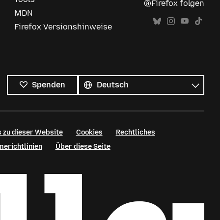
@Firefox folgen
MDN
Firefox Versionshinweise
Alle
Sprachen
Sprache
Spenden
 zu dieser Website
Cookies
Rechtliches
erichtlinien
Über diese Seite