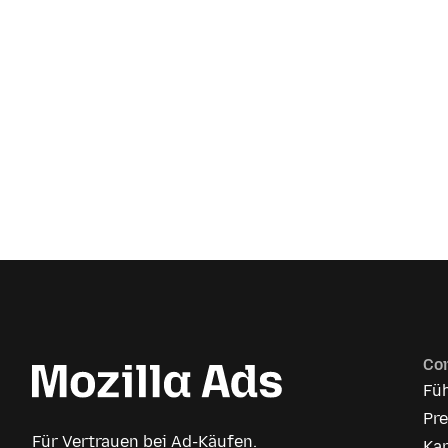
Co
Fü
Pr
Für Vertrauen bei Ad-Käufen.
Kar