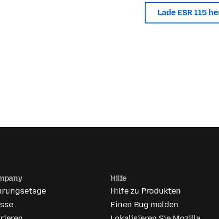
Lade ESR 115 h
mpany
Hilfe
hrungsetage
Hilfe zu Produkten
esse
Einen Bug melden
rieren
Lokalisieren Sie Mozilla