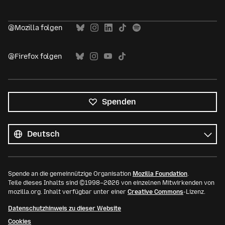
@Mozilla folgen
@Firefox folgen
Spenden
Alle
Sprachen
Sprache
Spende an die gemeinnützige Organisation
Mozilla Foundation
.
Teile dieses Inhalts sind ©1998–2026 von einzelnen Mitwirkenden von
mozilla.org. Inhalt verfügbar unter einer
Creative Commons
-Lizenz.
Datenschutzhinweis zu dieser Website
Cookies