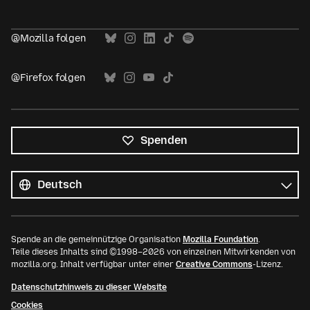
@Mozilla folgen
@Firefox folgen
Spenden
Alle
Sprachen
Sprache
Spende an die gemeinnützige Organisation
Mozilla Foundation
.
Teile dieses Inhalts sind ©1998–2026 von einzelnen Mitwirkenden von
mozilla.org. Inhalt verfügbar unter einer
Creative Commons
-Lizenz.
Datenschutzhinweis zu dieser Website
Cookies