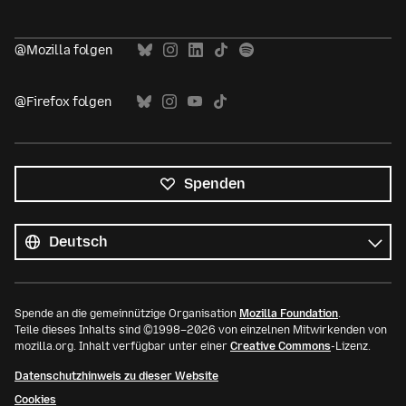
@Mozilla folgen
@Firefox folgen
Spenden
Alle
Sprachen
Sprache
Spende an die gemeinnützige Organisation
Mozilla Foundation
.
Teile dieses Inhalts sind ©1998–2026 von einzelnen Mitwirkenden von
mozilla.org. Inhalt verfügbar unter einer
Creative Commons
-Lizenz.
Datenschutzhinweis zu dieser Website
Cookies