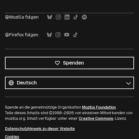
@Mozilla folgen
@Firefox folgen
Spenden
Alle
Sprachen
Sprache
Spende an die gemeinnützige Organisation
Mozilla Foundation
.
Teile dieses Inhalts sind ©1998–2026 von einzelnen Mitwirkenden von
mozilla.org. Inhalt verfügbar unter einer
Creative Commons
-Lizenz.
Datenschutzhinweis zu dieser Website
Cookies