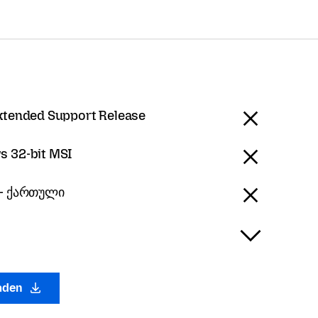
Extended Support Release
 32-bit MSI
 - ქართული
laden