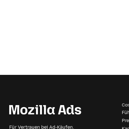
Co
Fü
Pr
Für Vertrauen bei Ad-Käufen.
Kar