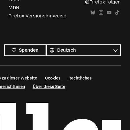
@Firefox folgen
MDN
Firefox Versionshinweise
Alle
Sprachen
Sprache
Spenden
 zu dieser Website
Cookies
Rechtliches
erichtlinien
Über diese Seite