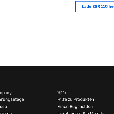
Lade ESR 115 h
mpany
Hilfe
hrungsetage
Hilfe zu Produkten
esse
Einen Bug melden
rieren
Lokalisieren Sie Mozilla