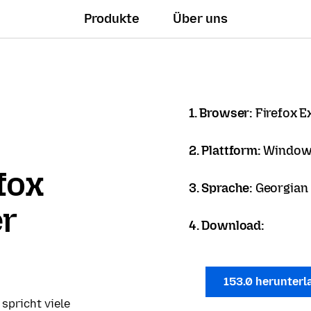
Produkte
Über uns
1. Browser:
Firefox 
2. Plattform:
Windows
fox
3. Sprache:
Georgian
er
4. Download:
153.0 herunter
 spricht viele