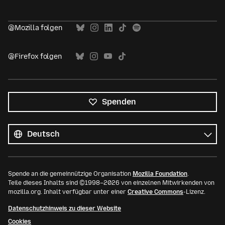
@Mozilla folgen
@Firefox folgen
Spenden
Alle
Sprachen
Sprache
Spende an die gemeinnützige Organisation
Mozilla Foundation
.
Teile dieses Inhalts sind ©1998–2026 von einzelnen Mitwirkenden von
mozilla.org. Inhalt verfügbar unter einer
Creative Commons
-Lizenz.
Datenschutzhinweis zu dieser Website
Cookies