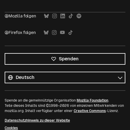
@Mozilla folgen
@Firefox folgen
Spenden
Alle
Sprachen
Sprache
Spende an die gemeinnützige Organisation
Mozilla Foundation
.
Teile dieses Inhalts sind ©1998–2026 von einzelnen Mitwirkenden von
mozilla.org. Inhalt verfügbar unter einer
Creative Commons
-Lizenz.
Datenschutzhinweis zu dieser Website
Cookies