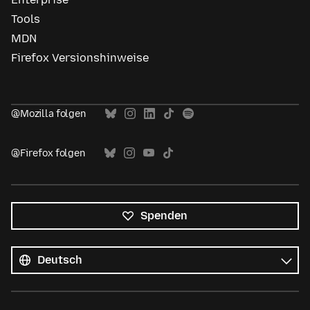
Tools
MDN
Firefox Versionshinweise
@Mozilla folgen
@Firefox folgen
Spenden
Alle
Sprachen
Sprache