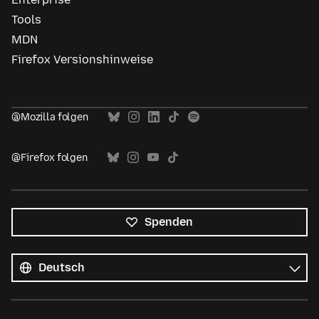
Tools
MDN
Firefox Versionshinweise
@Mozilla folgen
@Firefox folgen
Spenden
Alle
Sprachen
Sprache