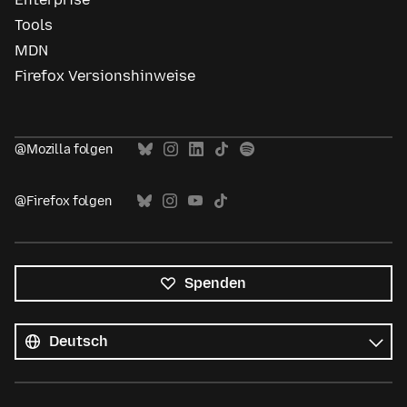
Tools
MDN
Firefox Versionshinweise
@Mozilla folgen
@Firefox folgen
Spenden
Alle
Sprachen
Sprache