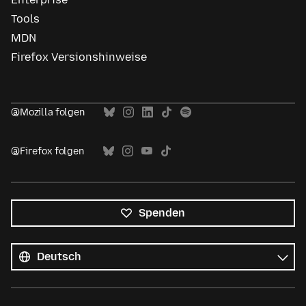
Tools
MDN
Firefox Versionshinweise
@Mozilla folgen
@Firefox folgen
Spenden
Alle
Sprachen
Sprache